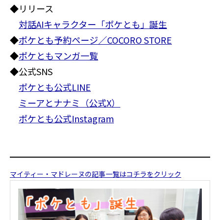
◆リリース
対話AIキャラクター「ポケとも」誕生
◆
ポケとも予約ページ／COCORO STORE
◆
ポケともマンガ一覧
◆公式SNS
ポケとも公式LINE
ミーアとナナミ（公式X）
ポケとも公式Instagram
マイティー・マドレーヌの記事一覧はコチラをクリック