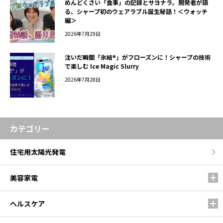
めんどくさい「食事」の記録とサヨナラ。開発者が語
る、シャープ初のウェアラブル誕生秘話！＜ウォッチ
編＞
2026年7月29日
注いだ瞬間「氷結®」がフローズンに！シャープの技術
で楽しむ Ice Magic Slurry
2026年7月28日
カテゴリー
住宅用太陽光発電
美容家電
ヘルスケア