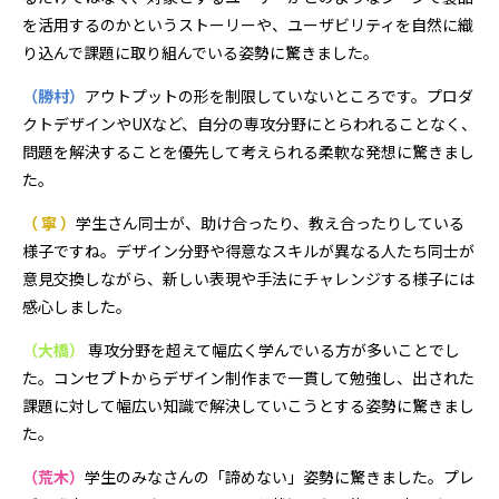
を活用するのかというストーリーや、ユーザビリティを自然に織
り込んで課題に取り組んでいる姿勢に驚きました。
（勝村）
アウトプットの形を制限していないところです。プロダ
クトデザインやUXなど、自分の専攻分野にとらわれることなく、
問題を解決することを優先して考えられる柔軟な発想に驚きまし
た。
（ 寧 ）
学生さん同士が、助け合ったり、教え合ったりしている
様子ですね。デザイン分野や得意なスキルが異なる人たち同士が
意見交換しながら、新しい表現や手法にチャレンジする様子には
感心しました。
（大橋）
専攻分野を超えて幅広く学んでいる方が多いことでし
た。コンセプトからデザイン制作まで一貫して勉強し、出された
課題に対して幅広い知識で解決していこうとする姿勢に驚きまし
た。
（荒木）
学生のみなさんの「諦めない」姿勢に驚きました。プレ