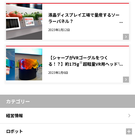
液晶ディスプレイ工場で量産するソー
ラーパネル？
～高効率、低コストの屋内光発電デバ
2023年1月12日
イス『LC-LH』誕生！ SDGs達成に貢献
～
【シャープがVRゴーグルをつく
※
る！？】約175g
超軽量VR用ヘッドマ
ウントディスプレイ！プロトタイプを
2023年1月6日
ご紹介します
カテゴリー
経営情報
ロボット