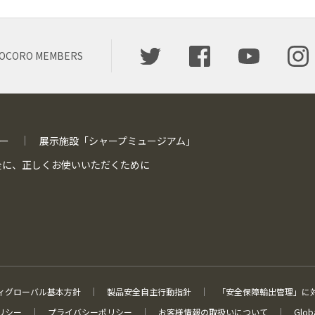
OCORO MEMBERS
ー
展示施設「シャープミュージアム」
全に、
正しくお使いいただくために
ィグローバル基本方針
製品安全自主行動指針
「安全保障輸出管理」に
リシー
プライバシーポリシー
お客様情報の取扱いについて
Globa