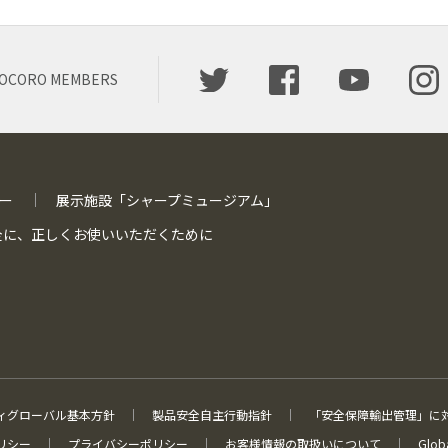
OCORO MEMBERS
ー
展示施設「シャープミュージアム」
全に、
正しくお使いいただくために
ィグローバル基本方針
製品安全自主行動指針
「安全保障輸出管理」に
リシー
プライバシーポリシー
お客様情報の取扱いについて
Globa