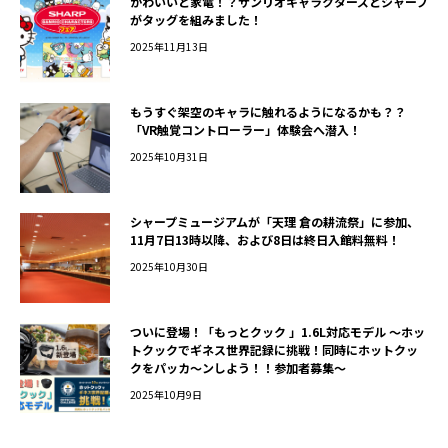
かわいいと家電！？サンリオキャラクターズとシャープ
がタッグを組みました！
2025年11月13日
もうすぐ架空のキャラに触れるようになるかも？？
「VR触覚コントローラー」体験会へ潜入！
2025年10月31日
シャープミュージアムが「天理 倉の耕流祭」に参加、
11月7日13時以降、および8日は終日入館料無料！
2025年10月30日
ついに登場！「もっとクック 」1.6L対応モデル ～ホッ
トクックでギネス世界記録に挑戦！同時にホットクッ
クをパッカ～ンしよう！！参加者募集～
2025年10月9日