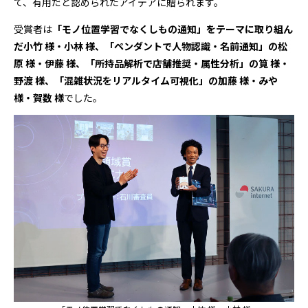
て、有用だと認められたアイデアに贈られます。
受賞者は
「モノ位置学習でなくしもの通知」をテーマに取り組ん
だ小竹 様・小林 様、「ペンダントで人物認識・名前通知」の松
原 様・伊藤 様、「所持品解析で店舗推奨・属性分析」の筧 様・
野渡 様、「混雑状況をリアルタイム可視化」の加藤 様・みや
様・賀数 様
でした。