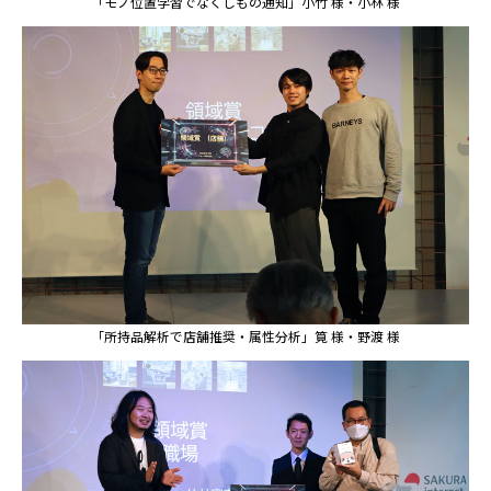
「モノ位置学習でなくしもの通知」小竹 様・小林 様
「所持品解析で店舗推奨・属性分析」筧 様・野渡 様