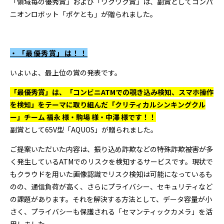
「領域毎の優秀賞」および「ワクワク賞」は、副賞としてコンパ
ニオンロボット「ポケとも」が贈られました。
・「最優秀賞」は！！
いよいよ、最上位の賞の発表です。
「最優秀賞」は、「コンビニATMでの覗き込み検知、スマホ操作
を検知」をテーマに取り組んだ「クリティカルシンキングクル
ー」チーム 福永 様・駒場 様・中澤 様です！！
副賞として65V型「AQUOS」が贈られました。
ご提案いただいた内容は、振り込め詐欺などの特殊詐欺被害が多
く発生しているATMでのリスクを検知するサービスです。現状で
もクラウドを用いた画像認識でリスク検知は可能になっているも
のの、通信負荷が高く、さらにプライバシー、セキュリティなど
の課題があります。それを解決する方法として、データ容量が小
さく、プライバシーも保護される「セマンティックカメラ」を活
用しました。