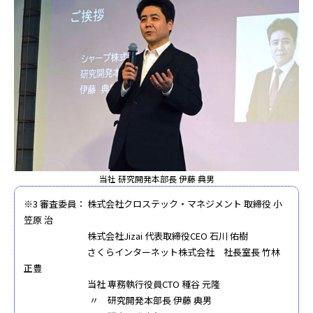
当社 研究開発本部長 伊藤 典男
※3 審査委員： 株式会社クロステック・マネジメント 取締役 小
笠原 治
株式会社Jizai 代表取締役CEO 石川 佑樹
さくらインターネット株式会社 社長室長 竹林
正豊
当社 専務執行役員CTO 種谷 元隆
〃 研究開発本部長 伊藤 典男