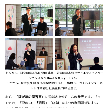
上 左から、研究開発本部長 伊藤 典男、研究開発本部 ソサイエティイノベー
ション研究所 第4研究室長 吉田 茂人、
下 左から、株式会社Jizai 代表取締役CEO 石川 佑樹 氏、さくらインターネ
ット株式会社 社長室長 竹林 正豊 氏
まず、
「領域毎の優秀賞」
に選ばれた4チームの発表です。「イ
エナカ」「車の中」「職場」「店舗」の4つの利用領域におい