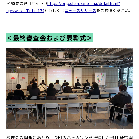
＊ 概要は専用サイト（
https://oi.jp.sharp/antenna/detail.html?
_prvw_k__TInfo=179
）もしくは
ニュースリリース
をご参照ください。
＜最終審査会および表彰式＞
審査会の開催にあたり、今回のハッカソンを推進した当社 研究開