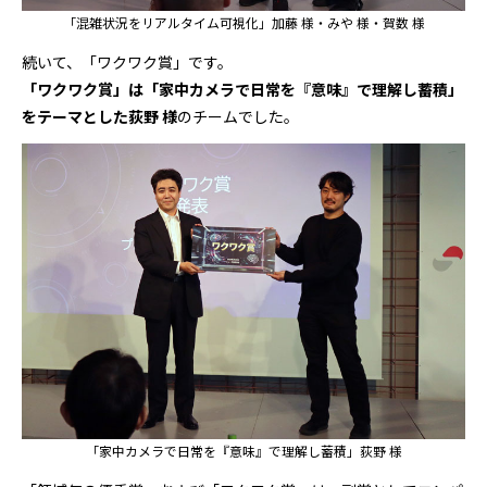
「混雑状況をリアルタイム可視化」加藤 様・みや 様・賀数 様
続いて、「ワクワク賞」です。
「ワクワク賞」は「家中カメラで日常を『意味』で理解し蓄積」
をテーマとした荻野 様
のチームでした。
「家中カメラで日常を『意味』で理解し蓄積」荻野 様