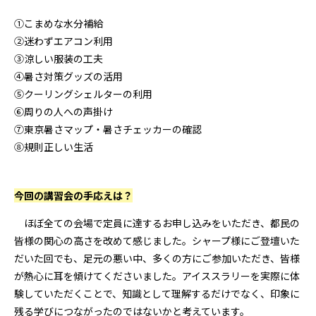
①こまめな水分補給
②迷わずエアコン利用
③涼しい服装の工夫
④暑さ対策グッズの活用
⑤クーリングシェルターの利用
⑥周りの人への声掛け
⑦東京暑さマップ・暑さチェッカーの確認
⑧規則正しい生活
――今回の講習会の手応えは？
ほぼ全ての会場で定員に達するお申し込みをいただき、都民の
皆様の関心の高さを改めて感じました。シャープ様にご登壇いた
だいた回でも、足元の悪い中、多くの方にご参加いただき、皆様
が熱心に耳を傾けてくださいました。アイススラリーを実際に体
験していただくことで、知識として理解するだけでなく、印象に
残る学びにつながったのではないかと考えています。