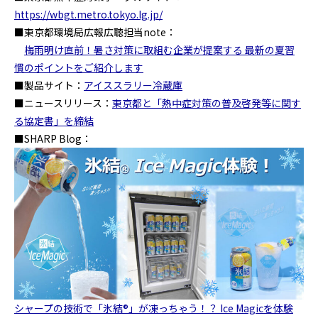
https://wbgt.metro.tokyo.lg.jp/
■東京都環境局広報広聴担当note：
梅雨明け直前！暑さ対策に取組む企業が提案する 最新の夏習
慣のポイントをご紹介します
■製品サイト：
アイススラリー冷蔵庫
■ニュースリリース：
東京都と「熱中症対策の普及啓発等に関す
る協定書」を締結
■SHARP Blog：
シャープの技術で「氷結®」が凍っちゃう！？ Ice Magicを体験