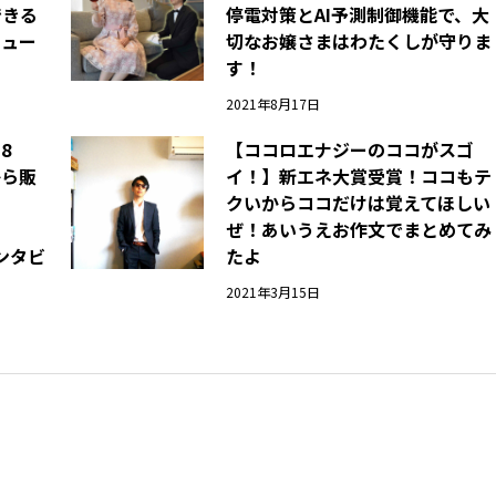
できる
停電対策とAI予測制御機能で、大
ニュー
切なお嬢さまはわたくしが守りま
す！
2021年8月17日
.8
【ココロエナジーのココがスゴ
から販
イ！】新エネ大賞受賞！ココもテ
クいからココだけは覚えてほしい
ぜ！あいうえお作文でまとめてみ
インタビ
たよ
2021年3月15日