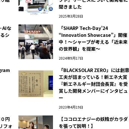
聞きました
2025年3月28日
－AIな
「SHARP Tech-Day’24
するシ
“Innovation Showcase”」開催
中！～シャープが考える「近未来
の世界観」を提案～
2024年9月17日
ram
「BLACKSOLAR ZERO」には創
工夫が詰まっている！新エネ大賞
『新エネルギー財団会長賞』を受
賞した開発メンバーにインタビュ
ー
2023年4月19日
用０円
【ココロエナジーの妖精がカラダ
リフォ
を張って説明！】