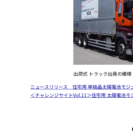
出荷式 トラック出発の模様
ニュースリリース 住宅用 単結晶太陽電池モジュー
＜チャレンジサイトVol.11＞住宅用 太陽電池モジ