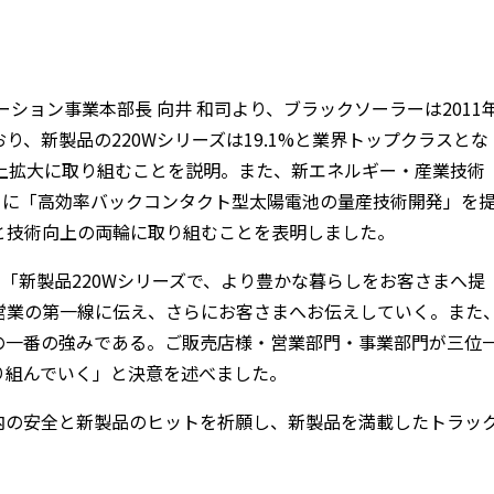
ション事業本部長 向井 和司より、ブラックソーラーは2011
、新製品の220Wシリーズは19.1%と業界トップクラスとな
売上拡大に取り組むことを説明。また、新エネルギー・産業技術
トに「高効率バックコンタクト型太陽電池の量産技術開発」を
と技術向上の両輪に取り組むことを表明しました。
、「新製品220Wシリーズで、より豊かな暮らしをお客さまへ提
営業の第一線に伝え、さらにお客さまへお伝えしていく。また
の一番の強みである。ご販売店様・営業部門・事業部門が三位
り組んでいく」と決意を述べました。
内の安全と新製品のヒットを祈願し、新製品を満載したトラッ