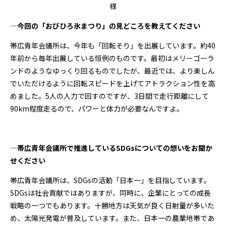
様
―今回の「おびひろ氷まつり」の見どころを教えてください
帯広青年会議所は、今年も「回転そり」を出展しています。約40
年前から毎年出展している恒例のものです。最初はメリーゴーラ
ンドのようなゆっくり回るものでしたが、最近では、より楽しん
でいただけるように回転スピードを上げてアトラクション性を高
めました。5人の人力で回すのですが、3日間で走行距離にして
90km程度走るので、パワーと体力が必要なんですよ。
―帯広青年会議所で推進しているSDGsについての想いをお聞か
せください
帯広青年会議所は、SDGsの活動「日本一」を目指しています。
SDGsは社会貢献ではありますが、同時に、企業にとっての成長
戦略の一つでもあります。十勝地方は天気が良く日射量が多いた
め、太陽光発電が普及しています。また、日本一の農業地帯であ