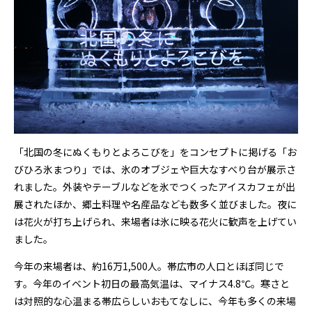
「北国の冬にぬくもりとよろこびを」をコンセプトに掲げる「お
びひろ氷まつり」では、氷のオブジェや巨大なすべり台が展示さ
れました。外装やテーブルなどを氷でつくったアイスカフェが出
展されたほか、郷土料理や名産品なども数多く並びました。夜に
は花火が打ち上げられ、来場者は氷に映る花火に歓声を上げてい
ました。
今年の来場者は、約16万1,500人。帯広市の人口とほぼ同じで
す。今年のイベント初日の最高気温は、マイナス4.8℃。寒さと
は対照的な心温まる帯広らしいおもてなしに、今年も多くの来場