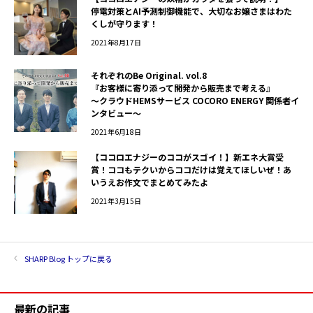
停電対策とAI予測制御機能で、大切なお嬢さまはわた
くしが守ります！
2021年8月17日
それぞれのBe Original. vol.8
『お客様に寄り添って開発から販売まで考える』
～クラウドHEMSサービス COCORO ENERGY 関係者イ
ンタビュー～
2021年6月18日
【ココロエナジーのココがスゴイ！】新エネ大賞受
賞！ココもテクいからココだけは覚えてほしいぜ！あ
いうえお作文でまとめてみたよ
2021年3月15日
SHARP Blog トップに戻る
最新の記事