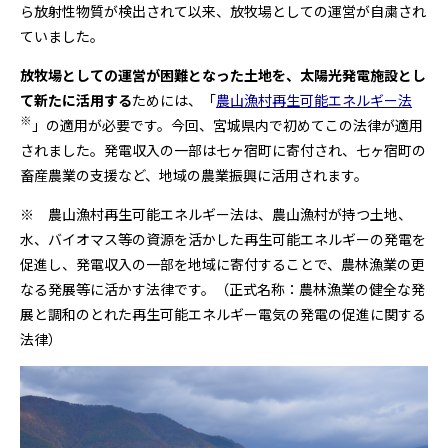
ら放射性物質が検出されて以来、放牧場としての運営が自粛され
ていました。
放牧場としての運営が困難となった土地を、太陽光発電施設とし
て新たに活用する
ためには、「
農山漁村再生可能エネルギー法
※
」の適用が必要です。今回、宮城県内で初めてこの法律が適用
されました。発電収入の一部は七ヶ宿町に寄付され、七ヶ宿町の
畜産農業の支援など、地域の農業振興に活用されます。
※ 農山漁村再生可能エネルギー法は、農山漁村が持つ土地、
水、バイオマス等の資源を活かした再生可能エネルギーの発電を
促進し、発電収入の一部を地域に寄付することで、農林漁業の更
なる発展等に活かす法律です。（正式名称：農林漁業の健全な発
展と調和のとれた再生可能エネルギー電気の発電の促進に関する
法律）