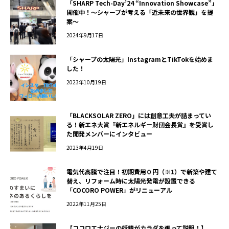
「SHARP Tech-Day’24 “Innovation Showcase”」
開催中！～シャープが考える「近未来の世界観」を提
案～
2024年9月17日
「シャープの太陽光」InstagramとTikTokを始めま
した！
2023年10月19日
「BLACKSOLAR ZERO」には創意工夫が詰まってい
る！新エネ大賞『新エネルギー財団会長賞』を受賞し
た開発メンバーにインタビュー
2023年4月19日
電気代高騰で注目！初期費用０円（※1）で新築や建て
替え、リフォーム時に太陽光発電が設置できる
「COCORO POWER」がリニューアル
2022年11月25日
【ココロエナジーの妖精がカラダを張って説明！】