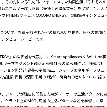
、その先にいる“ 人 ”にフォーカスした動画企画『それぞれの
ネ大賞」資源エネルギー庁長官賞（後援：経済産業省）を受賞した、人
HEMSサービス COCORO ENERGY』の関係者インタビュ
al.」について、社員それぞれがどの様な思いを抱き、日々の業務に
インタビュームービーです。
Y』の関係者を代表して、Smart Appliances & Solution事
ネルギーマネジメント商品企画部 課長の星出 純希と、株式会社
リューション開発部 部長の宇徳 浩二、シャープエネルギーソリュ
グ推進部 係長の深田 千晃の3名が、開発時の想いについて語り
GY』は、シャープが独自に開発したAIがユーザーの生活パターンに
。クラウド上のAIが利用者の生活パターンなどを学習し、卒