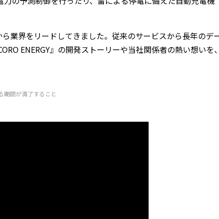
剰電力の予測制御を行ったり、雷による停電に備えた自動充電機
。
から業界をリードしてきました。従来のサービスから長年のデ
CORO ENERGY』の開発ストーリーや当社関係者の熱い想いを
る期間が満了すること