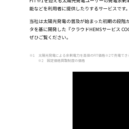
FIT※1を迎える太陽光発電ユーザーの発電余
能などを利用者に提供したりするサービスです
当社は太陽光発電の普及が始まった初期の段階
タを基に開発した『クラウドHEMSサービス CO
ぜひご覧ください。
※1
太陽光発電による余剰電力を高値のFIT価格※2で売電でき
※2
固定価格買取制度の価格