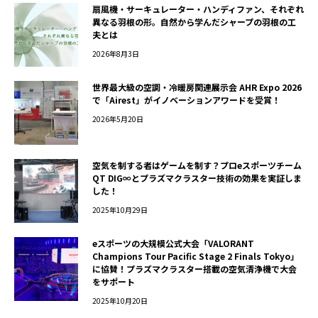
扇風機・サーキュレーター・ハンディファン、それぞれ
異なる羽根の形。自然から学んだシャープの羽根の工
夫とは
2026年8月3日
世界最大級の空調・冷暖房関連展示会 AHR Expo 2026
で「Airest」がイノベーションアワードを受賞！
2026年5月20日
空気を制する者はゲームを制す？プロeスポーツチーム
QT DIG∞とプラズマクラスター技術の効果を実証しま
した！
2025年10月29日
eスポーツの大規模公式大会「VALORANT
Champions Tour Pacific Stage 2 Finals Tokyo」
に協賛！プラズマクラスター搭載の空気清浄機で大会
をサポート
2025年10月20日