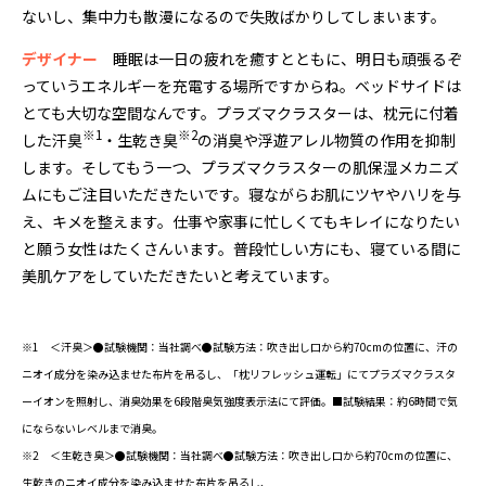
ないし、集中力も散漫になるので失敗ばかりしてしまいます。
デザイナー
睡眠は一日の疲れを癒すとともに、明日も頑張るぞ
っていうエネルギーを充電する場所ですからね。ベッドサイドは
とても大切な空間なんです。プラズマクラスターは、枕元に付着
※1
※2
した汗臭
・生乾き臭
の消臭や浮遊アレル物質の作用を抑制
します。そしてもう一つ、プラズマクラスターの肌保湿メカニズ
ムにもご注目いただきたいです。寝ながらお肌にツヤやハリを与
え、キメを整えます。仕事や家事に忙しくてもキレイになりたい
と願う女性はたくさんいます。普段忙しい方にも、寝ている間に
美肌ケアをしていただきたいと考えています。
※1 ＜汗臭＞●試験機関：当社調べ●試験方法：吹き出し口から約70cmの位置に、汗の
ニオイ成分を染み込ませた布片を吊るし、「枕リフレッシュ運転」にてプラズマクラスタ
ーイオンを照射し、消臭効果を6段階臭気強度表示法にて評価。■試験結果：約6時間で気
にならないレベルまで消臭。
※2 ＜生乾き臭＞●試験機関：当社調べ●試験方法：吹き出し口から約70cmの位置に、
生乾きのニオイ成分を染み込ませた布片を吊るし、