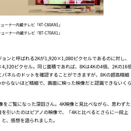
ューナー内蔵テレビ「4T-C60AN1」
ューナー内蔵テレビ「8T-C70AX1」
と呼ばれる2Kが1,920×1,080ピクセルであるのに対し、
80×4,320ピクセル。同じ面積であれば、8Kは4Kの4倍、2Kの16
とパネルのドットを確認することができますが、8Kの超高精細
わからないほど精細で、画面に映った映像だと認識できないく
映像をご覧になった深田さん。4K映像と見比べながら、思わずた
を引いたのはピアノの映像で、「4Kと比べるとさらに一段上
」と、感想を語られました。