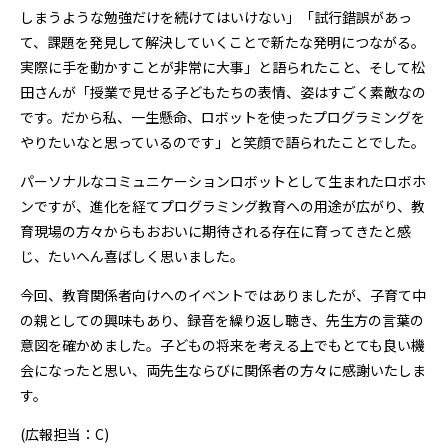
しまうような勉強だけを続けてはいけない」「試行錯誤があっ
て、課題を発見して解決していくことで新たな発明につながる。
実際に手を動かすことが非常に大事」と語られたこと、そして松
田さんが「授業で見せる子どもたちの表情、姿はすごく素敵なの
です。だから私、一生懸命、ロボットを使ったプログラミングを
やりたいなと思っているのです」と笑顔で語られたことでした。
パーソナルなコミュニケーションロボットとして生まれたロボホ
ンですが、進化を経てプログラミング教育への用途が広がり、教
育現場の方々からもおおいに期待される存在に育ってきたと感
じ、たいへん喜ばしく思いました。
今回、教育関係者向けへのイベントではありましたが、子育て中
の親としての興味もあり、録音を繰り返し聴き、先生方の言葉の
意図を確かめました。子どもの将来を考える上でもとても良い機
会になったと思い、両先生ならびに関係者の方々に感謝いたしま
す。
(広報担当：C)