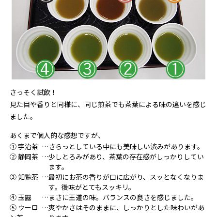
さっそく試飲！
見た目や香りと同様に、同じ煎茶でも茶葉による味の違いを感じ
ました。
あくまで個人的な感想ですが、
① 宇治茶
…
さらっとしている中にも美味しい渋みがあります。
② 静岡茶
…
少しとろみがあり、茶葉の存在感がしっかりしてい
ます。
③ 知覧茶
…
最初にお茶の香りが口に広がり、スッとなくなりま
す。後味がとてもスッキリ。
④ 玉露
…
まさに王道の味。バランスの良さを感じました。
⑤ ウーロ
…
爽やかさはそのままに、しっかりとした味わいがあ