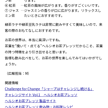
ン茶
ります。
⑥ 紅茶
…
紅茶の風味が広がります。香りがすごくいいです。
⑦ ジャス
…
ジャスミンの香りが口に広がります。リラックスし
ミン茶
たいときにおすすめです。
緑茶ラテや緑茶豆乳ラテは非常に飲みやすくて美味しいので、来
客の際のおもてなしにおすすめです。
お茶の世界は、本当に奥深いですね。
茶葉を“挽いて・点てる”ヘルシオお茶プレッソだからこそ、茶葉
の持つ特徴をより引き出せると思います。
皆様も飲み比べをして、お茶の世界を楽しんでみてはいかがでし
ょうか。
（広報担当：M）
関連情報
Challenge for Change「シャープはチャレンジし続ける」
チャレンジサイト Vol.1 ヘルシオお茶プレッソ
ヘルシオお茶プレッソ 製品サイト
ヘルシオお茶プレッソ 飲み物・お料理レシピ