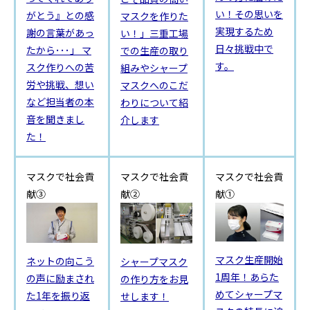
い！その思いを
がとう』との感
マスクを作りた
実現するため
謝の言葉があっ
い！」三重工場
日々挑戦中で
たから･･･」 マ
での生産の取り
す。
スク作りへの苦
組みやシャープ
労や挑戦、想い
マスクへのこだ
など担当者の本
わりについて紹
音を聞きまし
介します
た！
マスクで社会貢
マスクで社会貢
マスクで社会貢
献③
献②
献①
マスク生産開始
ネットの向こう
シャープマスク
1周年！あらた
の声に励まされ
の作り方をお見
めてシャープマ
た1年を振り返
せします！