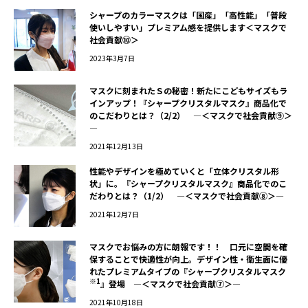
シャープのカラーマスクは「国産」「高性能」「普段
使いしやすい」プレミアム感を提供します＜マスクで
社会貢献⑩＞
2023年3月7日
マスクに刻まれたＳの秘密！新たにこどもサイズもラ
インアップ！『シャープクリスタルマスク』商品化で
のこだわりとは？（2/2） ―＜マスクで社会貢献⑨＞
―
2021年12月13日
性能やデザインを極めていくと「立体クリスタル形
状」に。『シャープクリスタルマスク』商品化でのこ
だわりとは？（1/2） ―＜マスクで社会貢献⑧＞―
2021年12月7日
マスクでお悩みの方に朗報です！！ 口元に空間を確
保することで快適性が向上。デザイン性・衛生面に優
れたプレミアムタイプの『シャープクリスタルマスク
※1
』登場 ―＜マスクで社会貢献⑦＞―
2021年10月18日