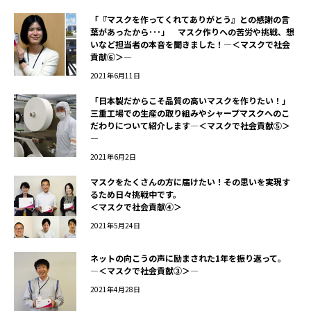
「『マスクを作ってくれてありがとう』との感謝の言
葉があったから･･･」 マスク作りへの苦労や挑戦、想
いなど担当者の本音を聞きました！―＜マスクで社会
貢献⑥＞―
2021年6月11日
「日本製だからこそ品質の高いマスクを作りたい！」
三重工場での生産の取り組みやシャープマスクへのこ
だわりについて紹介します―＜マスクで社会貢献⑤＞
―
2021年6月2日
マスクをたくさんの方に届けたい！その思いを実現す
るため日々挑戦中です。
――＜マスクで社会貢献④＞
2021年5月24日
ネットの向こうの声に励まされた1年を振り返って。
―＜マスクで社会貢献③＞―
2021年4月28日