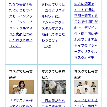
の方に朗報で
たＳの秘密！新
を極めていくと
す！！ 口元に
たにこどもサイ
「立体クリスタ
空間を確保する
ズもラインアッ
ル形状」に。
ことで快適性が
プ！『シャープ
『シャープクリ
向上。デザイン
クリスタルマス
スタルマスク』
性・衛生面に優
ク』商品化での
商品化でのこだ
れたプレミアム
こだわりとは？
わりとは？
タイプの『シャ
（2/2）
（1/2）
ープクリスタル
マスク』登場
マスクで社会貢
マスクで社会貢
マスクで社会貢
献⑥
献⑤
献④
マスクをたくさ
「『マスクを作
「日本製だから
んの方に届けた
ってくれてあり
こそ品質の高い