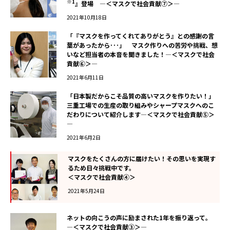
※1
』登場 ―＜マスクで社会貢献⑦＞―
2021年10月18日
「『マスクを作ってくれてありがとう』との感謝の言
葉があったから･･･」 マスク作りへの苦労や挑戦、想
いなど担当者の本音を聞きました！―＜マスクで社会
貢献⑥＞―
2021年6月11日
「日本製だからこそ品質の高いマスクを作りたい！」
三重工場での生産の取り組みやシャープマスクへのこ
だわりについて紹介します―＜マスクで社会貢献⑤＞
―
2021年6月2日
マスクをたくさんの方に届けたい！その思いを実現す
るため日々挑戦中です。
――＜マスクで社会貢献④＞
2021年5月24日
ネットの向こうの声に励まされた1年を振り返って。
―＜マスクで社会貢献③＞―