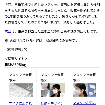
今回、三重工場で生産したマスクを、実際にお客様に届ける役割
を担った担当者たちの声をお届けしました。販売を開始してから
の1年間を振り返ってもらいましたが、皆さんがそれぞれ充実し
た表情をしていたのがとても印象的で、頼もしく感じました。
次回
は、生産を担当した三重工場の担当者の話をお届けします。
※ 記載されている内容は、掲載日時点の情報です。
（広報担当：Y）
＜関連サイト＞
■SHARPBlog：
マスクで社会貢
マスクで社会貢
マスクで社会貢
献⑨
献⑧
献⑦
マスクでお悩み
マスクに刻まれ
性能やデザイン