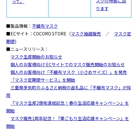
スクの特長に迫
って。
ります
■製品情報：
不織布マスク
■ECサイト：COCORO STORE（
マスク抽選販売
／
マスク定
期便
)
■ニュースリリース：
マスク生産開始のお知らせ
個人のお客様向け ECサイトでのマスク販売開始のお知らせ
個人のお客様向け「不織布マスク（小さめサイズ）」を発売
「マスク定期便サービス」を開始
三重県多気町のふるさと納税の返礼品に「不織布マスク」が採
用
『マスク生産2億枚達成記念！春の生活応援キャンペーン』を
開始
マスク販売1周年記念！『巣ごもり生活応援キャンペーン』を
開始