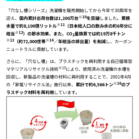
「穴なし槽シリーズ」洗濯機を販売開始してから今年で30周年を
※
10
迎え、
国内累計出荷台数は
1,200
万台
を突破
しました。
累積
※
11
水量で約
8,100
億リットル
（日本総人口の飲み水の約
6
年分に
※
12
相当
）の節水効果、また、
CO
量換算では約
19
万
8
千トン
2
※
13
※
14
（約
72,000
世帯
／年相当の排出量）を削減
し、カーボン
ニュートラルに貢献しています。
さらに、「穴なし槽」は、プラスチックを再利用する自己循環型
※
15
マテリアルリサイクル技術
により、使用済み洗濯機の水槽を
回収し、新製品の洗濯槽の材料に再利用することで、2001年4月
※
16
の「家電リサイクル法」施行以来、
累計で約
6,566
トン
のプ
ラスチック材料を再利用
しています。