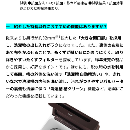
試験 ●抗菌方法：Ag＋抗菌・防カビ剤練込 ●試験結果：抗菌効果
およびカビ抑制効果あり。
― 紹介した特長以外におすすめの機能はありますか？
※9
従来よりも奥行が約32mm
拡大した
「大きな開口部」を採用
し、洗濯物の出し入れがラク
になりました。また、
裏側の布端に
あて布をかぶせることで、糸くずが縫い目にたまりにくく、取り
除きやすい糸くずフィルター
を搭載しています。昨年発売の製品
から採用し、好評なポイントです。ほかにも、脱水時
の水を利用
して毎回、槽の外側を洗い流す「洗濯槽 自動槽洗い」
や、
きれ
いな水で洗濯機の内部を洗い流し、汚れがつきやすいパルセータ
ーの裏側も清潔に保つ「洗濯槽 槽クリーン」
機能など、清潔にこ
だわった機能を搭載しています。