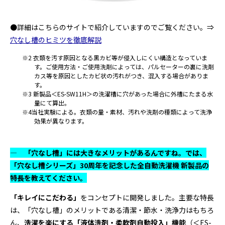
●詳細はこちらのサイトで紹介していますのでご覧ください。⇒
穴なし槽のヒミツを徹底解説
※2 衣類を汚す原因となる黒カビ等が侵入しにくい構造となっていま
す。ご使用方法・ご使用洗剤によっては、パルセーターの裏に洗剤
カス等を原因としたカビ状の汚れがつき、混入する場合がありま
す。
※3 新製品＜ES-SW11H＞の洗濯槽に穴があった場合に外槽にたまる水
量にて算出。
※4当社実験による。衣類の量・素材、汚れや洗剤の種類によって洗浄
効果が異なります。
― 「穴なし槽」には大きなメリットがあるんですね。では、
「穴なし槽シリーズ」30周年を記念した全自動洗濯機 新製品の
特長を教えてください。
「キレイにこだわる」
をコンセプトに開発しました。主要な特長
は、「穴なし槽」のメリットである清潔・節水・洗浄力はもちろ
ん、
洗濯を楽にする「液体洗剤・柔軟剤自動投入」機能
（＜ES-