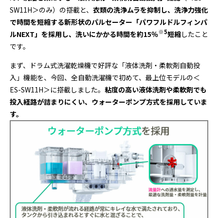
SW11H＞のみ）の搭載と、
衣類の洗浄ムラを抑制し、洗浄力強化
で時間を短縮する新形状のパルセーター「パワフルドルフィンパ
※
5
ル
NEXT
」を採用し、洗いにかかる時間を約
15
％
短縮
したこと
です。
まず、ドラム式洗濯乾燥機で好評な「液体洗剤・柔軟剤自動投
入」機能を、今回、全自動洗濯機で初めて、最上位モデルの＜
ES-SW11H＞に搭載しました。
粘度の高い液体洗剤や柔軟剤でも
投入経路が詰まりにくい、ウォーターポンプ方式を採用していま
す。