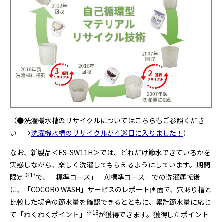
（●洗濯機水槽のリサイクルについてはこちらもご参照くださ
い ⇒
洗濯機水槽のリサイクルが４巡目に入りました！
）
なお、新製品＜ES-SW11H＞では、どれだけ節水できているかを
実感しながら、楽しく洗濯してもらえるようにしています。期間
※
17
限定
で、「標準コース」「AI標準コース」での洗濯運転後
に、「COCORO WASH」サービスのレポート画面で、穴あり槽と
比較した場合の節水量を確認できるとともに、累計節水量に応じ
※
18
て「わくわくポイント」
が獲得できます。獲得したポイント