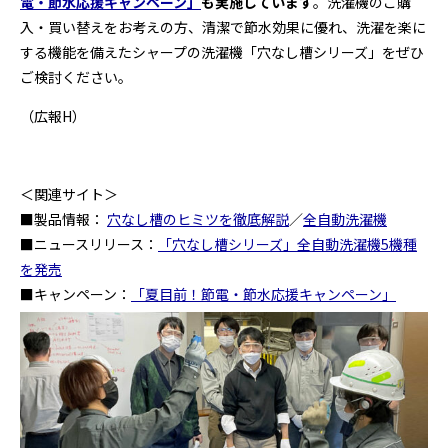
電・節水応援キャンペーン」
も実施しています
。洗濯機のご購
入・買い替えをお考えの方、清潔で節水効果に優れ、洗濯を楽に
する機能を備えたシャープの洗濯機「穴なし槽シリーズ」をぜひ
ご検討ください。
（広報H）
＜関連サイト＞
■製品情報：
穴なし槽のヒミツを徹底解説
／
全自動洗濯機
■ニュースリリース：
「穴なし槽シリーズ」全自動洗濯機5機種
を発売
■キャンペーン：
「夏目前！節電・節水応援キャンペーン」
■SHARP Blog