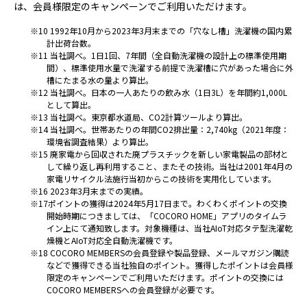
は、会員様限定のキャンペーンでご利用いただけます。
※10 1992年10月から2023年3月末までの「穴なし槽」洗濯機の国内累
計出荷台数。
※11 当社調べ。1日1回、7年間（全自動洗濯機の設計上の標準使用期
間）、標準使用水量で洗濯する前提で洗濯槽に穴があった場合に外
槽にたまる水の量より算出。
※12 当社調べ。日本の一人あたりの飲み水（1日3L）を年間約1,000L
として算出。
※13 当社調べ。東京都水道局、CO2計算ツールより算出。
※14 当社調べ。世帯あたりの年間CO2排出量：2,740kg（2021年度：
環境省調査結果）より算出。
※15 廃家電から回収された廃プラスチックを新しい家電製品の部材と
して繰り返し再利用すること、またその技術。当社は2001年4月の
家電リサイクル法施行当初からこの技術を実用化しています。
※16 2023年3月末までの実績。
※17ポイントの獲得は2024年5月17日まで。わくわくポイントの交換
開始時期につきましては、「COCORO HOME」アプリのタイムラ
イン上にて通知致します。対象機種は、当社AIoT対応タテ型洗濯乾
燥機とAIoT対応全自動洗濯機です。
※18 COCORO MEMBERSの会員登録や製品登録、メールマガジン購読
などで獲得できる当社独自のポイント。獲得したポイントは会員様
限定のキャンペーンでご利用いただけます。ポイントの交換には
COCORO MEMBERSへの会員登録が必要です。