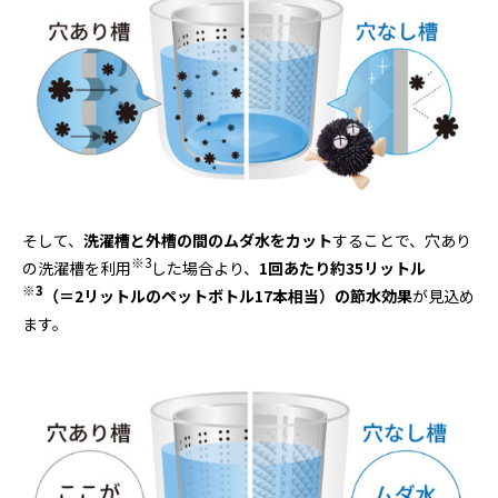
そして、
洗濯槽と外槽の間のムダ水をカット
することで、穴あり
※
3
の洗濯槽を利用
した場合より、
1
回あたり約
35
リットル
※
3
（＝
2
リットルのペットボトル
17
本相当）の節水効果
が見込め
ます。