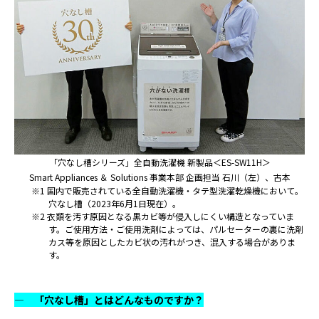
「穴なし槽シリーズ」全自動洗濯機 新製品＜ES-SW11H＞
Smart Appliances ＆ Solutions 事業本部 企画担当 石川（左）、古本
※1 国内で販売されている全自動洗濯機・タテ型洗濯乾燥機において。
穴なし槽（2023年6月1日現在）。
※2 衣類を汚す原因となる黒カビ等が侵入しにくい構造となっていま
す。ご使用方法・ご使用洗剤によっては、パルセーターの裏に洗剤
カス等を原因としたカビ状の汚れがつき、混入する場合がありま
す。
― 「穴なし槽」とはどんなものですか？