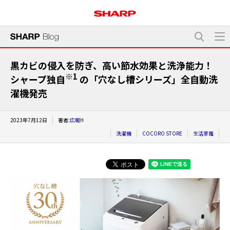
黒カビの侵入を防ぎ、高い節水効果と洗浄能力！
※1
シャープ独自
の「穴なし槽シリーズ」全自動洗
濯機発売
2023年7月12日
著者:
広報H
洗濯機
COCORO STORE
生活家電