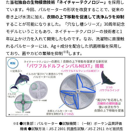
た
当社独自の生物模倣技術「ネイチャーテクノロジー」
を採用し
ています。今回、パルセーターの形状を改良することで、従来の
巻き上げ水流に加え、
衣類の上下移動を促進して洗浄ムラを抑制
することが可能になりました。「穴なし槽シリーズ」30周年記念
モデルということもあり、ネイチャーテクノロジーの技術者と1
年以上かけ力を入れて開発したものです。なお、洗濯物に直接触
れるパルセーターには、Ag＋成分を配合した抗菌樹脂を採用し
※8
ており、菌やカビの繁殖を抑制
します。
※8 ●対象部：パルセーター ●試験機関：（一財）ボーケン品質評価
機構 ●試験方法：JIS Z 2801 抗菌性試験／JIS Z 2911 カビ抵抗性