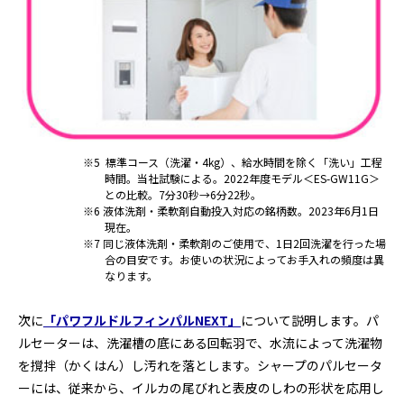
※5 標準コース（洗濯・4kg）、給水時間を除く「洗い」工程
時間。当社試験による。2022年度モデル＜ES-GW11G＞
との比較。7分30秒→6分22秒。
※6 液体洗剤・柔軟剤自動投入対応の銘柄数。2023年6月1日
現在。
※7 同じ液体洗剤・柔軟剤のご使用で、1日2回洗濯を行った場
合の目安です。お使いの状況によってお手入れの頻度は異
なります。
次に
「パワフルドルフィンパルNEXT」
について説明します。パ
ルセーターは、洗濯槽の底にある回転羽で、水流によって洗濯物
を撹拌（かくはん）し汚れを落とします。シャープのパルセータ
ーには、従来から、イルカの尾びれと表皮のしわの形状を応用し