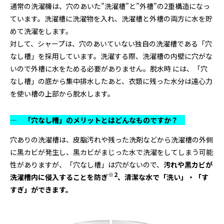
通常の洗濯機は、穴のあいた”洗濯槽”と”外槽”の2重構造になっ
ています。洗濯槽に洗濯物を入れ、洗濯槽と外槽の両方に水を貯
めて洗濯をします。
対して、シャープは、穴のあいていない独自の洗濯槽である「穴
なし槽」を採用しています。洗濯する際、洗濯槽の内壁に穴がな
いので外槽に水をためる必要がありません。脱水時 には、「穴
なし槽」の底から集中排水したあと、衣類に残った水分は遠心力
を使い槽の上部から脱水します。
― 「穴なし槽」のメリットとはどんなものですか？
穴ありの洗濯槽は、皮脂汚れや残った洗剤などから洗濯槽の外側
に黒カビが発生し、黒カビがまじった水で洗濯をしてしまう可能
性がありますが、「穴なし槽」は穴がないので、
汚れや黒カビが
※
2
洗濯槽内に侵入することを防ぎ
、清潔な水で「洗い」・「す
すぎ」ができます。