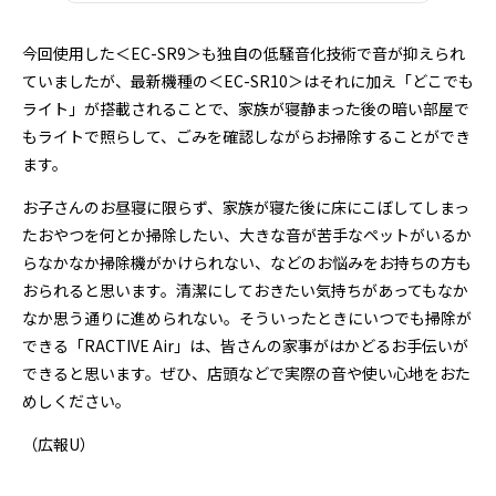
今回使用した＜EC-SR9＞も独自の低騒音化技術で音が抑えられ
ていましたが、最新機種の＜EC-SR10＞はそれに加え「どこでも
ライト」が搭載されることで、家族が寝静まった後の暗い部屋で
もライトで照らして、ごみを確認しながらお掃除することができ
ます。
お子さんのお昼寝に限らず、家族が寝た後に床にこぼしてしまっ
たおやつを何とか掃除したい、大きな音が苦手なペットがいるか
らなかなか掃除機がかけられない、などのお悩みをお持ちの方も
おられると思います。清潔にしておきたい気持ちがあってもなか
なか思う通りに進められない。そういったときにいつでも掃除が
できる「RACTIVE Air」は、皆さんの家事がはかどるお手伝いが
できると思います。ぜひ、店頭などで実際の音や使い心地をおた
めしください。
（広報U）