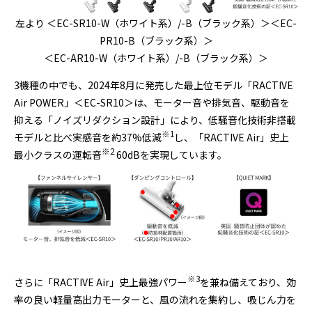
左より ＜EC-SR10-W（ホワイト系）/-B（ブラック系）＞＜EC-
PR10-B（ブラック系）＞
＜EC-AR10-W（ホワイト系）/-B（ブラック系）＞
3機種の中でも、2024年8月に発売した最上位モデル「RACTIVE
Air POWER」＜EC-SR10＞は、モーター音や排気音、駆動音を
抑える「ノイズリダクション設計」により、低騒音化技術非搭載
※1
モデルと比べ実感音を約37%低減
し、「RACTIVE Air」史上
※2
最小クラスの運転音
60dBを実現しています。
※3
さらに「RACTIVE Air」史上最強パワー
を兼ね備えており、効
率の良い軽量高出力モーターと、風の流れを集約し、吸じん力を