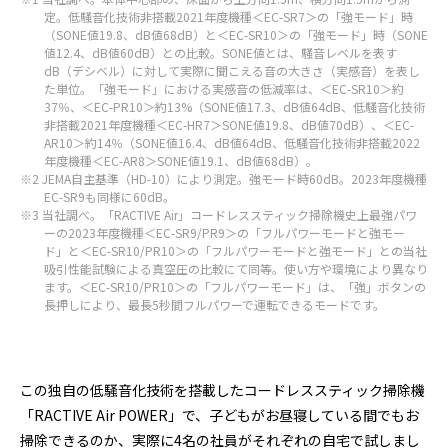
定。低騒音化技術非搭載2021年度機種＜EC-SR7＞の「強モード」時
（SONE値19.8、dB値68dB）と＜EC-SR10＞の「強モード」時（SONE
値12.4、dB値60dB）との比較。SONE値とは、騒音レベルを表す
dB（デシベル）に対して実際に聞こえる音の大きさ（実感音）を表し
た単位。「強モード」における実感音の低減率は、＜EC-SR10＞約
37％、＜EC-PR10＞約13%（SONE値17.3、dB値64dB、低騒音化技術
非搭載2021年度機種＜EC-HR7＞SONE値19.8、dB値70dB）、＜EC-
AR10＞約14％（SONE値16.4、dB値64dB、低騒音化技術非搭載2022
年度機種＜EC-AR8＞SONE値19.1、dB値68dB）。
※2 JEMA自主基準（HD-10）により測定。強モード時60dB。2023年度機種
EC-SR9も同様に60dB。
※3 当社調べ。「RACTIVE Air」コードレススティック掃除機史上最強パワ
ーの2023年度機種＜EC-SR9/PR9＞の「フルパワーモードと強モー
ド」と＜EC-SR10/PR10＞の「フルパワーモードと強モード」との当社
吸引性能試験による真空圧の比較にて同等。使い方や環境により異なり
ます。＜EC-SR10/PR10＞の「フルパワーモード」は、「強」ボタンの
長押しにより、最長5秒間フルパワーで運転できるモードです。
この独自の低騒音化技術を搭載したコードレススティック掃除機
「RACTIVE Air POWER」で、子どもがお昼寝している間でもお
掃除できるのか、実際に4名の社員がそれぞれの自宅で試しまし